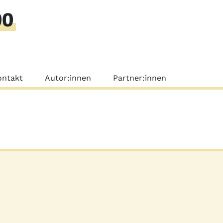
00
nü
ontakt
Autor:innen
Partner:innen