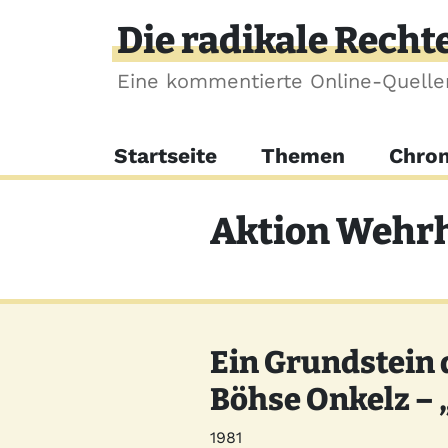
Direkt zum Inhalt
Die radikale Recht
Eine kommentierte Online-Quell
Hauptnavigation
Startseite
Themen
Chron
Aktion Wehr
Ein Grundstein 
Böhse Onkelz – 
Jahr
1981