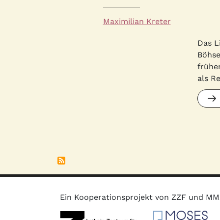
Autor*innen
Maximilian Kreter
Quelle
Das L
Böhse
frühe
als Re
Ein Kooperationsprojekt von ZZF und M