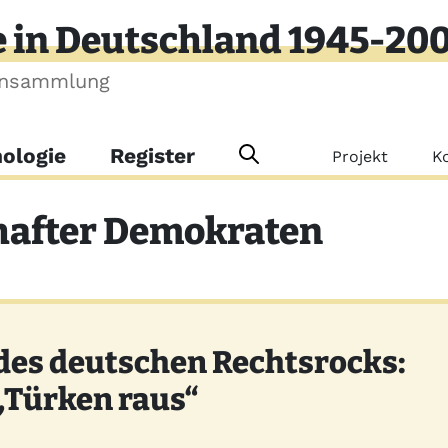
e in Deutschland 1945-20
ensammlung
Meta-Me
ologie
Register
Projekt
K
hafter Demokraten
des deutschen Rechtsrocks:
„Türken raus“