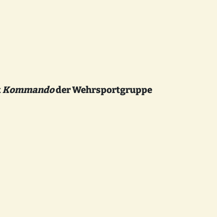
t
Kommando
der Wehrsportgruppe