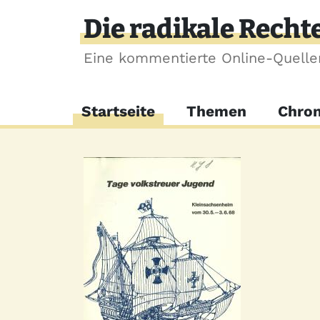
Direkt zum Inhalt
Die radikale Recht
Eine kommentierte Online-Quell
Hauptnavigation
Startseite
Themen
Chron
Quelle
Bild