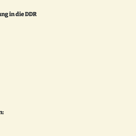
ung in die DDR
n: