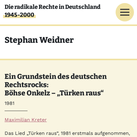
Direkt zum Inhalt
Die radikale Rechte in Deutschland
1945-2000
Stephan Weidner
Ein Grundstein des deutschen
Rechtsrocks:
Böhse Onkelz – „Türken raus“
Jahr
1981
Autor*innen
Maximilian Kreter
Quelle
Das Lied „Türken raus“, 1981 erstmals aufgenommen,