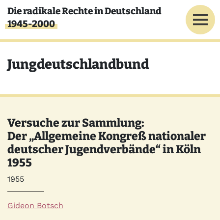
Direkt zum Inhalt
Die radikale Rechte in Deutschland
1945-2000
Jungdeutschlandbund
Versuche zur Sammlung:
Der „Allgemeine Kongreß nationaler
deutscher Jugendverbände“ in Köln
1955
Jahr
1955
Autor*innen
Gideon Botsch