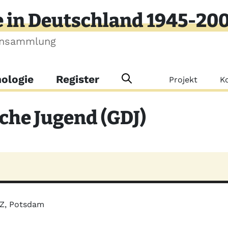
e in Deutschland 1945-20
ensammlung
Meta-Me
ologie
Register
Projekt
K
he Jugend (GDJ)
MZ, Potsdam