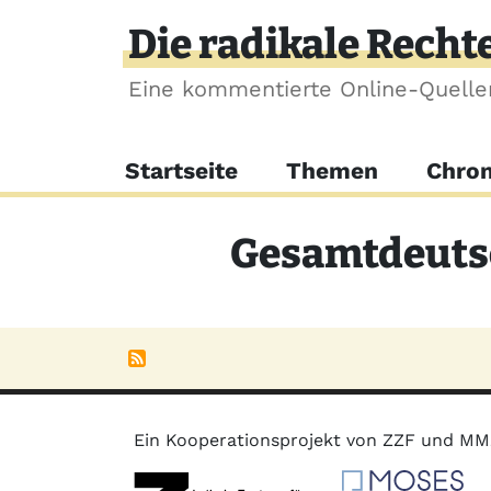
Direkt zum Inhalt
Die radikale Recht
Eine kommentierte Online-Quell
Hauptnavigation
Startseite
Themen
Chron
Gesamtdeutsc
Ein Kooperationsprojekt von ZZF und M