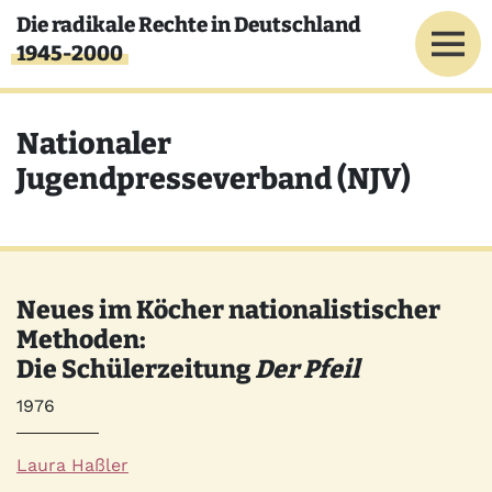
Direkt zum Inhalt
Die radikale Rechte in Deutschland
1945-2000
Nationaler
Jugendpresseverband (NJV)
Neues im Köcher nationalistischer
Methoden:
Die Schülerzeitung
Der Pfeil
Jahr
1976
Autor*innen
Laura Haßler