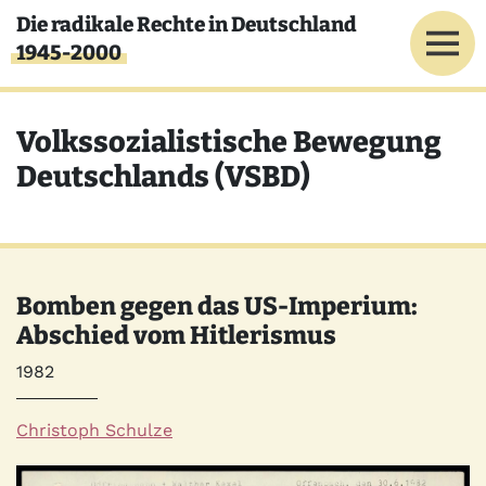
Direkt zum Inhalt
Die radikale Rechte in Deutschland
1945-2000
Volkssozialistische Bewegung
Deutschlands (VSBD)
Bomben gegen das US-Imperium:
Abschied vom Hitlerismus
Jahr
1982
Autor*innen
Christoph Schulze
Quelle
Bild