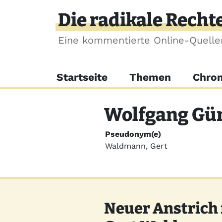
Direkt zum Inhalt
Die radikale Recht
Eine kommentierte Online-Quell
Hauptnavigation
Startseite
Themen
Chron
Wolfgang Gü
Pseudonym(e)
Waldmann, Gert
Neuer Anstrich 