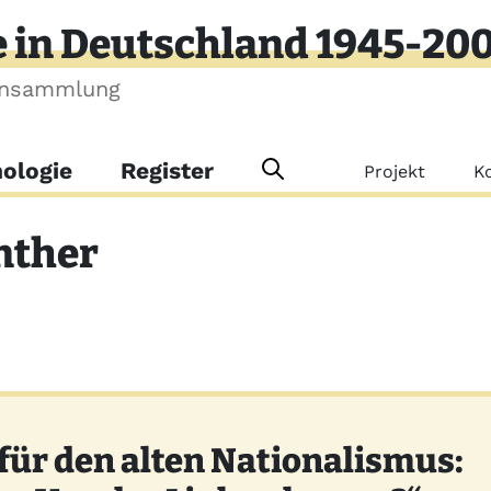
e in Deutschland 1945-20
ensammlung
Meta-Me
ologie
Register
Projekt
K
nther
für den alten Nationalismus: