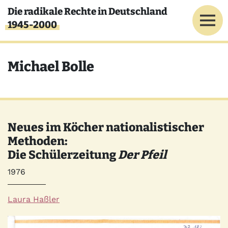
Direkt zum Inhalt
Die radikale Rechte in Deutschland
1945-2000
Michael Bolle
Neues im Köcher nationalistischer
Methoden:
Die Schülerzeitung
Der Pfeil
Jahr
1976
Autor*innen
Laura Haßler
Quelle
Bild