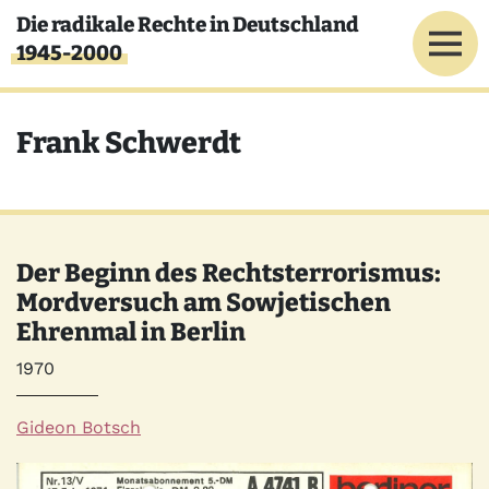
Direkt zum Inhalt
Die radikale Rechte in Deutschland
1945-2000
Frank Schwerdt
Der Beginn des Rechtsterrorismus:
Mordversuch am Sowjetischen
Ehrenmal in Berlin
Jahr
1970
Autor*innen
Gideon Botsch
Quelle
Bild