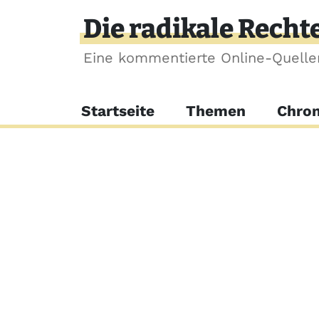
Direkt zum Inhalt
Die radikale Recht
Eine kommentierte Online-Quell
Hauptnavigation
Startseite
Themen
Chron