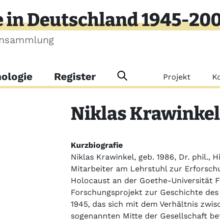
e in Deutschland 1945-20
ensammlung
Meta-Me
ologie
Register
Projekt
K
Niklas
Krawinkel
Kurzbiografie
Niklas Krawinkel, geb. 1986, Dr. phil., 
Mitarbeiter am Lehrstuhl zur Erforsc
Holocaust an der Goethe-Universität Fr
Forschungsprojekt zur Geschichte des 
1945, das sich mit dem Verhältnis zwi
sogenannten Mitte der Gesellschaft be