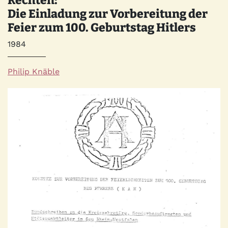
Die Einladung zur Vorbereitung der
Feier zum 100. Geburtstag Hitlers
Jahr
1984
Autor*innen
Philip Knäble
Quelle
Bild