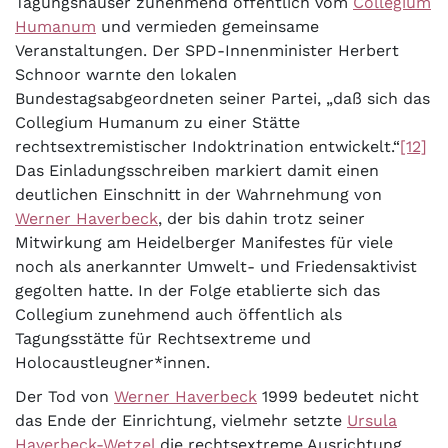
Tagungshäuser zunehmend öffentlich vom
Collegium
Humanum
und vermieden gemeinsame
Veranstaltungen. Der SPD-Innenminister Herbert
Schnoor warnte den lokalen
Bundestagsabgeordneten seiner Partei, „daß sich das
Collegium Humanum zu einer Stätte
rechtsextremistischer Indoktrination entwickelt.“
[12]
Das Einladungsschreiben markiert damit einen
deutlichen Einschnitt in der Wahrnehmung von
Werner Haverbeck
, der bis dahin trotz seiner
Mitwirkung am Heidelberger Manifestes für viele
noch als anerkannter Umwelt- und Friedensaktivist
gegolten hatte. In der Folge etablierte sich das
Collegium zunehmend auch öffentlich als
Tagungsstätte für Rechtsextreme und
Holocaustleugner*innen.
Der Tod von
Werner Haverbeck
1999 bedeutet nicht
das Ende der Einrichtung, vielmehr setzte
Ursula
Haverbeck-Wetzel
die rechtsextreme Ausrichtung