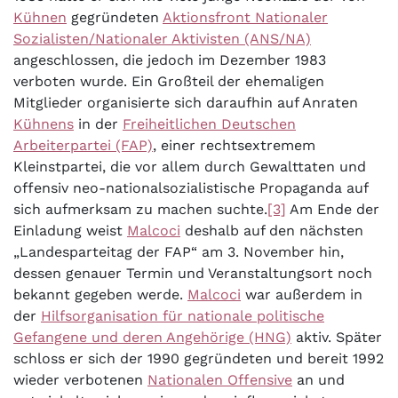
Kühnen
gegründeten
Aktionsfront Nationaler
Sozialisten/Nationaler Aktivisten (ANS/NA)
angeschlossen, die jedoch im Dezember 1983
verboten wurde. Ein Großteil der ehemaligen
Mitglieder organisierte sich daraufhin auf Anraten
Kühnens
in der
Freiheitlichen Deutschen
Arbeiterpartei (FAP)
, einer rechtsextremem
Kleinstpartei, die vor allem durch Gewalttaten und
offensiv neo-nationalsozialistische Propaganda auf
sich aufmerksam zu machen suchte.
[3]
Am Ende der
Einladung weist
Malcoci
deshalb auf den nächsten
„Landesparteitag der FAP“ am 3. November hin,
dessen genauer Termin und Veranstaltungsort noch
bekannt gegeben werde.
Malcoci
war außerdem in
der
Hilfsorganisation für nationale politische
Gefangene und deren Angehörige (HNG)
aktiv. Später
schloss er sich der 1990 gegründeten und bereit 1992
wieder verbotenen
Nationalen Offensive
an und