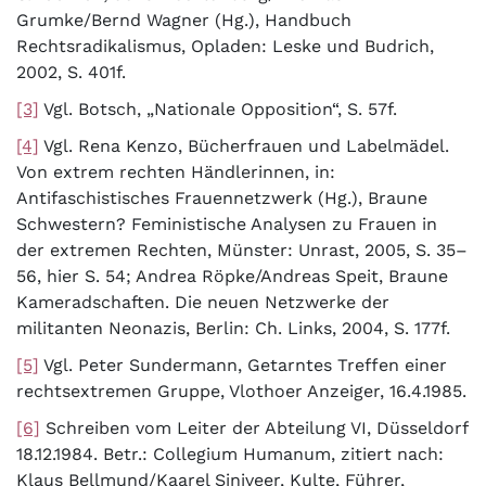
Grumke/Bernd Wagner (Hg.), Handbuch
Rechtsradikalismus, Opladen: Leske und Budrich,
2002, S. 401f.
[3]
Vgl. Botsch, „Nationale Opposition“, S. 57f.
[4]
Vgl. Rena Kenzo, Bücherfrauen und Labelmädel.
Von extrem rechten Händlerinnen, in:
Antifaschistisches Frauennetzwerk (Hg.), Braune
Schwestern? Feministische Analysen zu Frauen in
der extremen Rechten, Münster: Unrast, 2005, S. 35–
56, hier S. 54; Andrea Röpke/Andreas Speit, Braune
Kameradschaften. Die neuen Netzwerke der
militanten Neonazis, Berlin: Ch. Links, 2004, S. 177f.
[5]
Vgl. Peter Sundermann, Getarntes Treffen einer
rechtsextremen Gruppe, Vlothoer Anzeiger, 16.4.1985.
[6]
Schreiben vom Leiter der Abteilung VI, Düsseldorf
18.12.1984. Betr.: Collegium Humanum, zitiert nach:
Klaus Bellmund/Kaarel Siniveer, Kulte, Führer,