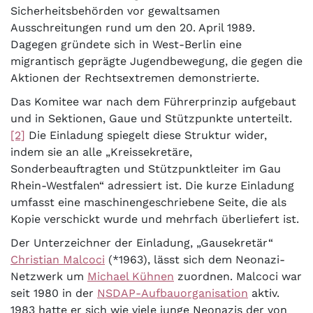
Sicherheitsbehörden vor gewaltsamen
Ausschreitungen rund um den 20. April 1989.
Dagegen gründete sich in West-Berlin eine
migrantisch geprägte Jugendbewegung, die gegen die
Aktionen der Rechtsextremen demonstrierte.
Das Komitee war nach dem Führerprinzip aufgebaut
und in Sektionen, Gaue und Stützpunkte unterteilt.
[2]
Die Einladung spiegelt diese Struktur wider,
indem sie an alle „Kreissekretäre,
Sonderbeauftragten und Stützpunktleiter im Gau
Rhein-Westfalen“ adressiert ist. Die kurze Einladung
umfasst eine maschinengeschriebene Seite, die als
Kopie verschickt wurde und mehrfach überliefert ist.
Der Unterzeichner der Einladung, „Gausekretär“
Christian Malcoci
(*1963), lässt sich dem Neonazi-
Netzwerk um
Michael Kühnen
zuordnen. Malcoci war
seit 1980 in der
NSDAP-Aufbauorganisation
aktiv.
1983 hatte er sich wie viele junge Neonazis der von