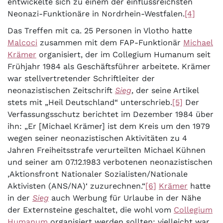
entwickelte sich zu einem der einflussreichsten
Neonazi-Funktionäre in Nordrhein-Westfalen.
[4]
Das Treffen mit ca. 25 Personen in Vlotho hatte
Malcoci
zusammen mit dem FAP-Funktionär
Michael
Krämer
organisiert, der im Collegium Humanum seit
Frühjahr 1984 als Geschäftsführer arbeitete. Krämer
war stellvertretender Schriftleiter der
neonazistischen Zeitschrift
Sieg
, der seine Artikel
stets mit „Heil Deutschland“ unterschrieb.
[5]
Der
Verfassungsschutz berichtet im Dezember 1984 über
ihn: „Er [Michael Krämer] ist dem Kreis um den 1979
wegen seiner neonazistischen Aktivitäten zu 4
Jahren Freiheitsstrafe verurteilten Michael Kühnen
und seiner am 07.12.1983 verbotenen neonazistischen
‚Aktionsfront Nationaler Sozialisten/Nationale
Aktivisten (ANS/NA)‘ zuzurechnen.“
[6]
Krämer
hatte
in der
Sieg
auch Werbung für Urlaube in der Nähe
der Externsteine geschaltet, die wohl vom
Collegium
Humanum
organisiert werden sollten; vielleicht war