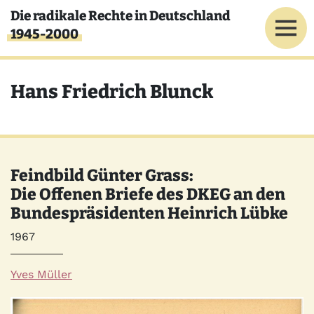
Direkt zum Inhalt
Die radikale Rechte in Deutschland
1945-2000
Hans Friedrich Blunck
Feindbild Günter Grass:
Die Offenen Briefe des DKEG an den
Bundespräsidenten Heinrich Lübke
Jahr
1967
Autor*innen
Yves Müller
Quelle
Bild