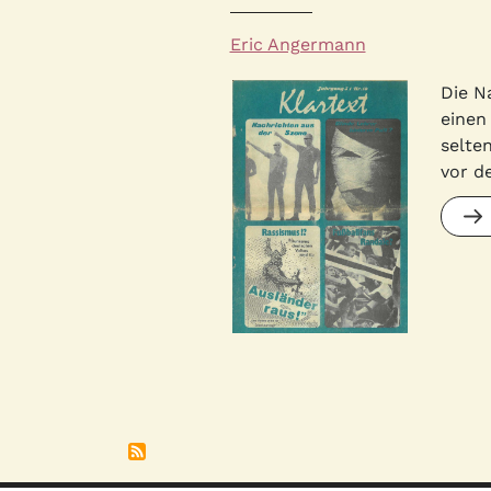
Autor*innen
Eric Angermann
Quelle
Bild
Die N
einen
selte
vor d