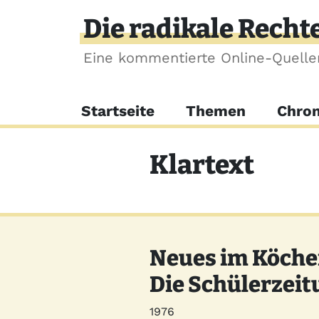
Direkt zum Inhalt
Die radikale Recht
Eine kommentierte Online-Quell
Hauptnavigation
Startseite
Themen
Chron
Klartext
Neues im Köcher
Die Schülerzei
Jahr
1976