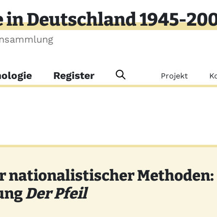
e in Deutschland 1945-20
ensammlung
Meta-Me
ologie
Register
Projekt
K
 nationalistischer Methoden:
tung
Der Pfeil