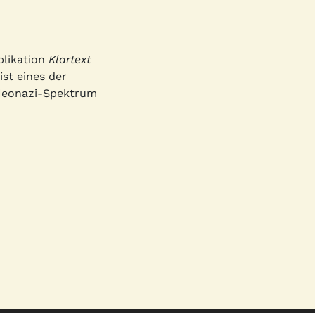
blikation
Klartext
st eines der
 Neonazi-Spektrum