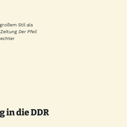
großem Stil als
-Zeitung
Der Pfeil
rechter
g in die DDR