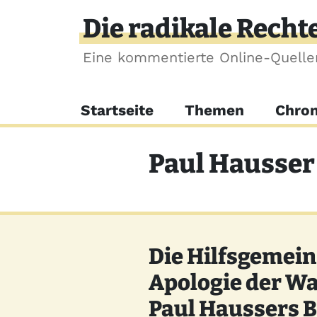
Direkt zum Inhalt
Die radikale Recht
Eine kommentierte Online-Quell
Hauptnavigation
Startseite
Themen
Chron
Paul Hausser
Die Hilfsgemein
Apologie der Wa
Paul Haussers 