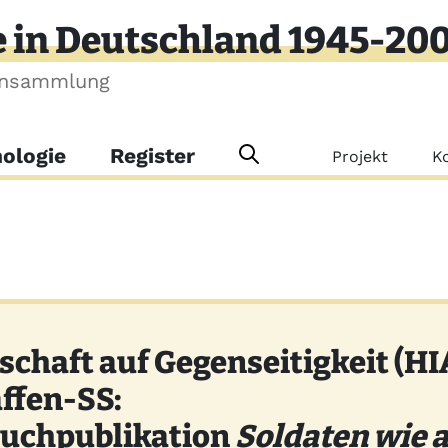
e in Deutschland 1945-20
ensammlung
Meta-Me
ologie
Register
Projekt
K
schaft auf Gegenseitigkeit (HI
ffen-SS:
Buchpublikation
Soldaten wie 