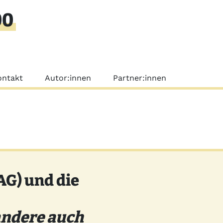
00
nü
ontakt
Autor:innen
Partner:innen
AG) und die
andere auch