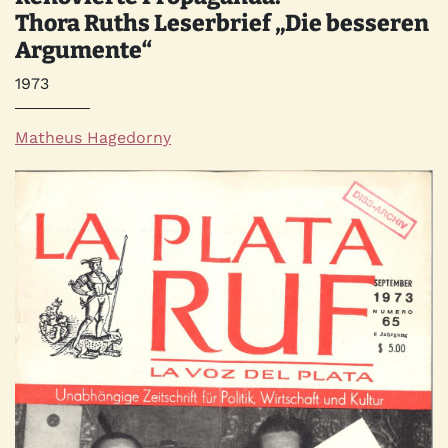
Thora Ruths Leserbrief „Die besseren
Argumente“
Jahr
1973
Autor*innen
Matheus Hagedorny
Quelle
Bild