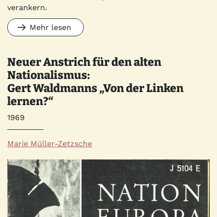
verankern.
Mehr lesen
Neuer Anstrich für den alten
Nationalismus:
Gert Waldmanns „Von der Linken
lernen?“
Jahr
1969
Autor*innen
Marie Müller-Zetzsche
Quelle
Bild