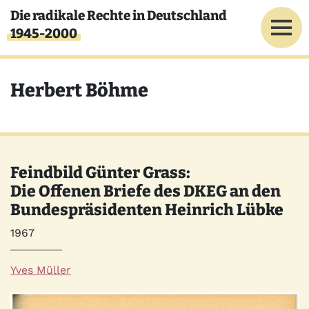
Direkt zum Inhalt
Die radikale Rechte in Deutschland
1945-2000
Herbert Böhme
Feindbild Günter Grass:
Die Offenen Briefe des DKEG an den
Bundespräsidenten Heinrich Lübke
Jahr
1967
Autor*innen
Yves Müller
Quelle
Bild