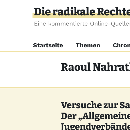
Direkt zum Inhalt
Die radikale Recht
Eine kommentierte Online-Quell
Hauptnavigation
Startseite
Themen
Chron
Raoul Nahra
Versuche zur 
Der „Allgemein
Jugendverbände“