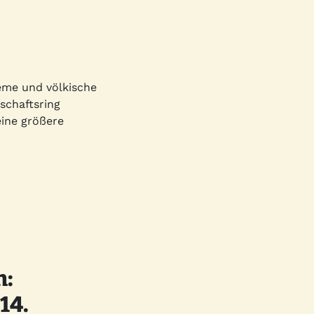
reme und völkische
chaftsring
ine größere
n:
14.