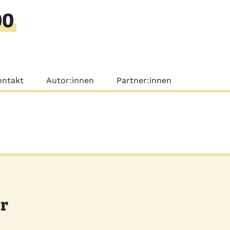
00
nü
ontakt
Autor:innen
Partner:innen
r