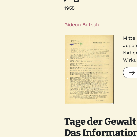
Jahr
1955
Autor*innen
Gideon Botsch
Quelle
Bild
Mitte
Jugen
Natio
Wirku
Tage der Gewalt
Das Information