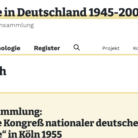
e in Deutschland 1945-20
ensammlung
Meta-Me
ologie
Register
Projekt
K
th
Sammlung:
e Kongreß nationaler deutsche
 in Köln 1955