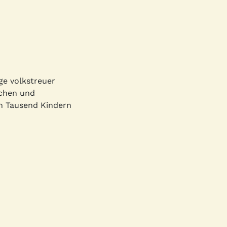
ge volkstreuer
schen und
n Tausend Kindern