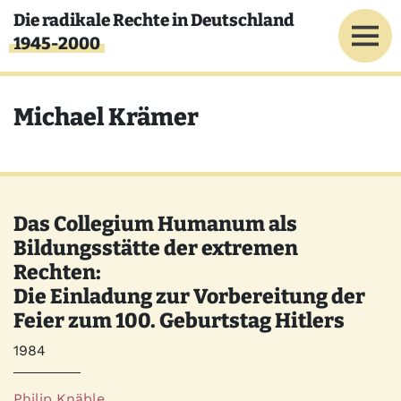
Direkt zum Inhalt
Die radikale Rechte in Deutschland
1945-2000
Michael Krämer
Das Collegium Humanum als
Bildungsstätte der extremen
Rechten:
Die Einladung zur Vorbereitung der
Feier zum 100. Geburtstag Hitlers
Jahr
1984
Autor*innen
Philip Knäble