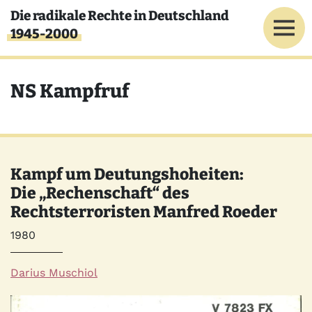
Direkt zum Inhalt
Die radikale Rechte in Deutschland
1945-2000
NS Kampfruf
Kampf um Deutungshoheiten:
Die „Rechenschaft“ des
Rechtsterroristen Manfred Roeder
Jahr
1980
Autor*innen
Darius Muschiol
Quelle
Bild