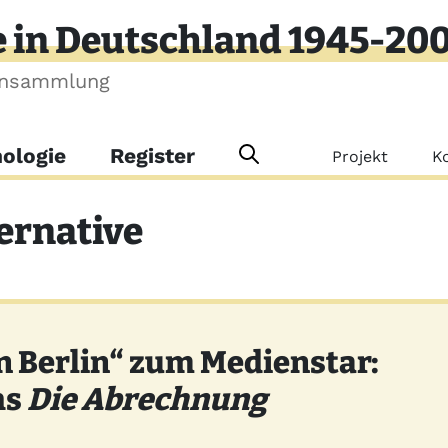
e in Deutschland 1945-20
ensammlung
Meta-Me
ologie
Register
Projekt
K
ernative
 Berlin“ zum Medienstar:
hs
Die Abrechnung