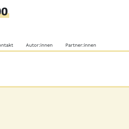
00
nü
ontakt
Autor:innen
Partner:innen