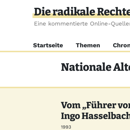
Direkt zum Inhalt
Die radikale Recht
Eine kommentierte Online-Quell
Hauptnavigation
Startseite
Themen
Chron
Nationale Alt
Vom „Führer von
Ingo Hasselbac
Jahr
1993