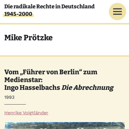
Direkt zum Inhalt
Die radikale Rechte in Deutschland
1945-2000
Mike Prötzke
Vom „Führer von Berlin“ zum
Medienstar:
Ingo Hasselbachs
Die Abrechnung
Jahr
1993
Autor*innen
Henrike Voigtländer
Quelle
Bild