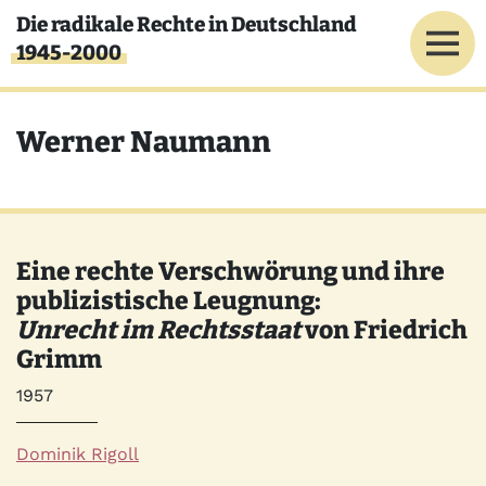
Direkt zum Inhalt
Die radikale Rechte in Deutschland
1945-2000
Werner Naumann
Eine rechte Verschwörung und ihre
publizistische Leugnung:
Unrecht im Rechtsstaat
von Friedrich
Grimm
Jahr
1957
Autor*innen
Dominik Rigoll