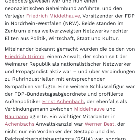
Goebbels gewesen war und nun einen
neonazistischen Geheimbund anführte, und den
Verleger
Friedrich Middelhauve
, Vorsitzender der FDP
in Nordrhein-Westfalen (NRW). Beide standen im
Zentrum eines weitverzweigten Netzwerks rechter
Eliten aus Politik, Wirtschaft, Staat und Kultur.
Miteinander bekannt gemacht wurden die beiden von
Friedrich Grimm
, einem Anwalt, der schon seit der
Weimarer Republik als nationalistischer Netzwerker
und Propagandist aktiv war – und über Verbindungen
zu Ruhrindustriellen mit entsprechenden
Sympathien verfügte. Eine weitere Schlüsselfigur war
der FDP-Bundestagsabgeordnete und profilierte
Außenpolitiker
Ernst Achenbach
, der ebenfalls als
Verbindungsmann zwischen
Middelhauve
und
Naumann
agierte. Ein wichtiger Mitarbeiter in
Achenbachs
Anwaltskanzlei war
Werner Best
, der
nicht nur ein Vordenker der Gestapo und des
Reichssicherheitshauptamts (RSHA) war, sondern