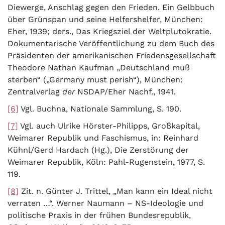
Diewerge, Anschlag gegen den Frieden. Ein Gelbbuch
über Grünspan und seine Helfershelfer, München:
Eher, 1939; ders., Das Kriegsziel der Weltplutokratie.
Dokumentarische Veröffentlichung zu dem Buch des
Präsidenten der amerikanischen Friedensgesellschaft
Theodore Nathan Kaufman „Deutschland muß
sterben“ („Germany must perish“), München:
Zentralverlag
der
NSDAP/Eher Nachf., 1941.
[6]
Vgl. Buchna, Nationale Sammlung, S. 190.
[7]
Vgl. auch Ulrike Hörster-Philipps, Großkapital,
Weimarer Republik und Faschismus, in: Reinhard
Kühnl/Gerd Hardach (Hg.), Die Zerstörung der
Weimarer Republik, Köln: Pahl-Rugenstein, 1977, S.
119.
[8]
Zit. n. Günter J. Trittel, „Man kann ein Ideal nicht
verraten …“. Werner Naumann – NS-Ideologie und
politische Praxis in der frühen Bundesrepublik,