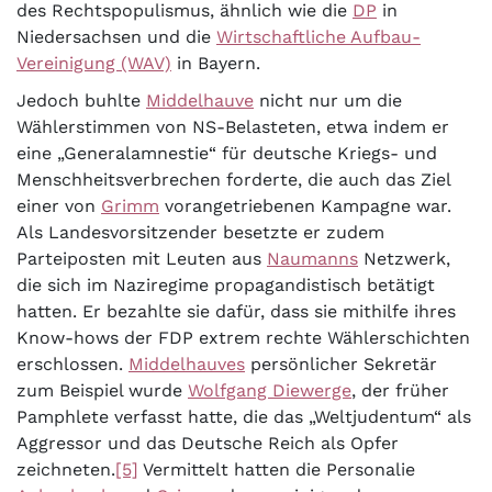
des Rechtspopulismus, ähnlich wie die
DP
in
Niedersachsen und die
Wirtschaftliche Aufbau-
Vereinigung (WAV)
in Bayern.
Jedoch buhlte
Middelhauve
nicht nur um die
Wählerstimmen von NS-Belasteten, etwa indem er
eine „Generalamnestie“ für deutsche Kriegs- und
Menschheitsverbrechen forderte, die auch das Ziel
einer von
Grimm
vorangetriebenen Kampagne war.
Als Landesvorsitzender besetzte er zudem
Parteiposten mit Leuten aus
Naumanns
Netzwerk,
die sich im Naziregime propagandistisch betätigt
hatten. Er bezahlte sie dafür, dass sie mithilfe ihres
Know-hows der FDP extrem rechte Wählerschichten
erschlossen.
Middelhauves
persönlicher Sekretär
zum Beispiel wurde
Wolfgang Diewerge
, der früher
Pamphlete verfasst hatte, die das „Weltjudentum“ als
Aggressor und das Deutsche Reich als Opfer
zeichneten.
[5]
Vermittelt hatten die Personalie