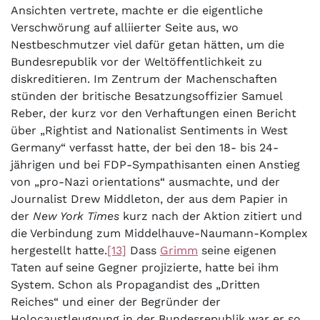
Ansichten vertrete, machte er die eigentliche
Verschwörung auf alliierter Seite aus, wo
Nestbeschmutzer viel dafür getan hätten, um die
Bundesrepublik vor der Weltöffentlichkeit zu
diskreditieren. Im Zentrum der Machenschaften
stünden der britische Besatzungsoffizier Samuel
Reber, der kurz vor den Verhaftungen einen Bericht
über „Rightist and Nationalist Sentiments in West
Germany“ verfasst hatte, der bei den 18- bis 24-
jährigen und bei FDP-Sympathisanten einen Anstieg
von „pro-Nazi orientations“ ausmachte, und der
Journalist Drew Middleton, der aus dem Papier in
der
New York Times
kurz nach der Aktion zitiert und
die Verbindung zum Middelhauve-Naumann-Komplex
hergestellt hatte.
[13]
Dass
Grimm
seine eigenen
Taten auf seine Gegner projizierte, hatte bei ihm
System. Schon als Propagandist des „Dritten
Reiches“ und einer der Begründer der
Holocaustleugnung in der Bundesrepublik war er so