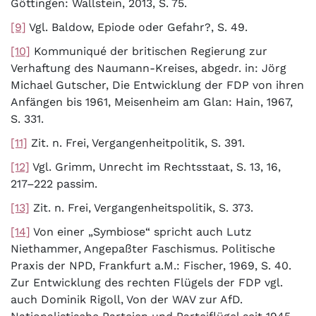
Göttingen: Wallstein, 2013, S. 75.
[9]
Vgl. Baldow, Epiode oder Gefahr?, S. 49.
[10]
Kommuniqué der britischen Regierung zur
Verhaftung des Naumann-Kreises, abgedr. in: Jörg
Michael Gutscher, Die Entwicklung der FDP von ihren
Anfängen bis 1961, Meisenheim am Glan: Hain, 1967,
S. 331.
[11]
Zit. n. Frei, Vergangenheitpolitik, S. 391.
[12]
Vgl. Grimm, Unrecht im Rechtsstaat, S. 13, 16,
217–222 passim.
[13]
Zit. n. Frei, Vergangenheitspolitik, S. 373.
[14]
Von einer „Symbiose“ spricht auch Lutz
Niethammer, Angepaßter Faschismus. Politische
Praxis der NPD, Frankfurt a.M.: Fischer, 1969, S. 40.
Zur Entwicklung des rechten Flügels der FDP vgl.
auch Dominik Rigoll, Von der WAV zur AfD.