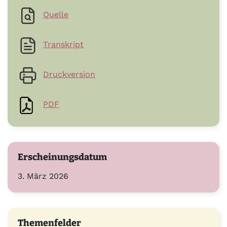
Quelle
Transkript
Druckversion
PDF
Erscheinungsdatum
3. März 2026
Themenfelder