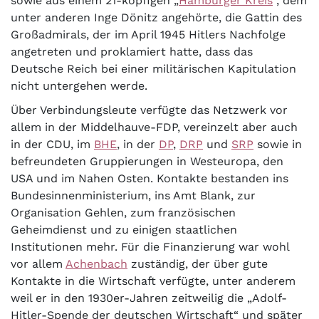
sowie aus einem 21-köpfigen „
Hamburger Kreis
“, dem
unter anderen Inge Dönitz angehörte, die Gattin des
Großadmirals, der im April 1945 Hitlers Nachfolge
angetreten und proklamiert hatte, dass das
Deutsche Reich bei einer militärischen Kapitulation
nicht untergehen werde.
Über Verbindungsleute verfügte das Netzwerk vor
allem in der Middelhauve-FDP, vereinzelt aber auch
in der CDU, im
BHE
, in der
DP
,
DRP
und
SRP
sowie in
befreundeten Gruppierungen in Westeuropa, den
USA und im Nahen Osten. Kontakte bestanden ins
Bundesinnenministerium, ins Amt Blank, zur
Organisation Gehlen, zum französischen
Geheimdienst und zu einigen staatlichen
Institutionen mehr. Für die Finanzierung war wohl
vor allem
Achenbach
zuständig, der über gute
Kontakte in die Wirtschaft verfügte, unter anderem
weil er in den 1930er-Jahren zeitweilig die „Adolf-
Hitler-Spende der deutschen Wirtschaft“ und später