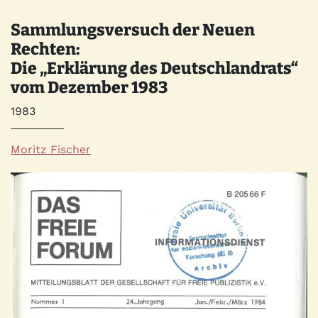
Sammlungsversuch der Neuen
Rechten:
Die „Erklärung des Deutschlandrats“
vom Dezember 1983
Jahr
1983
Autor*innen
Moritz Fischer
Quelle
Bild