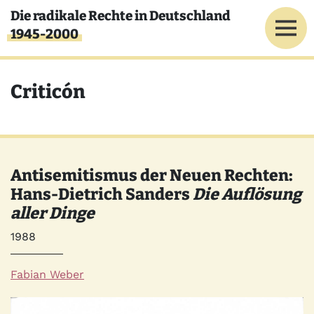
Direkt zum Inhalt
Die radikale Rechte in Deutschland
1945-2000
Criticón
Antisemitismus der Neuen Rechten:
Hans-Dietrich Sanders
Die Auflösung
aller Dinge
Jahr
1988
Autor*innen
Fabian Weber
Quelle
Bild