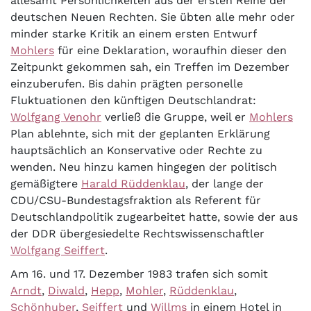
allesamt Persönlichkeiten aus der ersten Reihe der
deutschen Neuen Rechten. Sie übten alle mehr oder
minder starke Kritik an einem ersten Entwurf
Mohlers
für eine Deklaration, woraufhin dieser den
Zeitpunkt gekommen sah, ein Treffen im Dezember
einzuberufen. Bis dahin prägten personelle
Fluktuationen den künftigen Deutschlandrat:
Wolfgang Venohr
verließ die Gruppe, weil er
Mohlers
Plan ablehnte, sich mit der geplanten Erklärung
hauptsächlich an Konservative oder Rechte zu
wenden. Neu hinzu kamen hingegen der politisch
gemäßigtere
Harald Rüddenklau
, der lange der
CDU/CSU-Bundestagsfraktion als Referent für
Deutschlandpolitik zugearbeitet hatte, sowie der aus
der DDR übergesiedelte Rechtswissenschaftler
Wolfgang Seiffert
.
Am 16. und 17. Dezember 1983 trafen sich somit
Arndt
,
Diwald
,
Hepp
,
Mohler
,
Rüddenklau
,
Schönhuber
,
Seiffert
und
Willms
in einem Hotel in