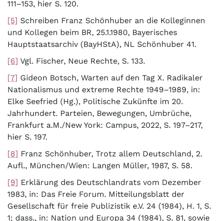
111–153, hier S. 120.
[5]
Schreiben Franz Schönhuber an die Kolleginnen
und Kollegen beim BR, 25.1.1980, Bayerisches
Hauptstaatsarchiv (BayHStA), NL Schönhuber 41.
[6]
Vgl. Fischer, Neue Rechte, S. 133.
[7]
Gideon Botsch, Warten auf den Tag X. Radikaler
Nationalismus und extreme Rechte 1949–1989, in:
Elke Seefried (Hg.), Politische Zukünfte im 20.
Jahrhundert. Parteien, Bewegungen, Umbrüche,
Frankfurt a.M./New York: Campus, 2022, S. 197–217,
hier S. 197.
[8]
Franz Schönhuber, Trotz allem Deutschland, 2.
Aufl., München/Wien: Langen Müller, 1987, S. 58.
[9]
Erklärung des Deutschlandrats vom Dezember
1983, in: Das Freie Forum. Mitteilungsblatt der
Gesellschaft für freie Publizistik e.V. 24 (1984), H. 1, S.
1; dass., in: Nation und Europa 34 (1984), S. 81, sowie