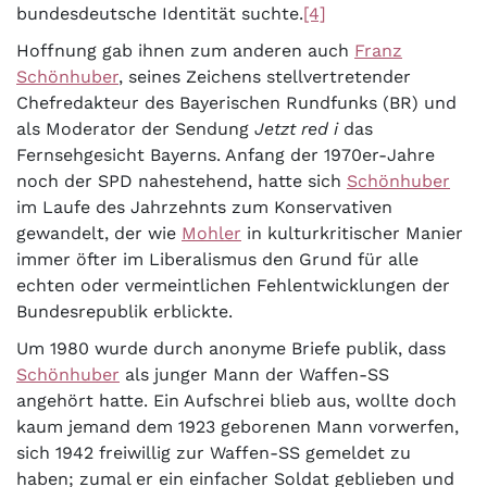
bundesdeutsche Identität suchte.
[4]
Hoffnung gab ihnen zum anderen auch
Franz
Schönhuber
, seines Zeichens stellvertretender
Chefredakteur des Bayerischen Rundfunks (BR) und
als Moderator der Sendung
Jetzt red i
das
Fernsehgesicht Bayerns. Anfang der 1970er-Jahre
noch der SPD nahestehend, hatte sich
Schönhuber
im Laufe des Jahrzehnts zum Konservativen
gewandelt, der wie
Mohler
in kulturkritischer Manier
immer öfter im Liberalismus den Grund für alle
echten oder vermeintlichen Fehlentwicklungen der
Bundesrepublik erblickte.
Um 1980 wurde durch anonyme Briefe publik, dass
Schönhuber
als junger Mann der Waffen-SS
angehört hatte. Ein Aufschrei blieb aus, wollte doch
kaum jemand dem 1923 geborenen Mann vorwerfen,
sich 1942 freiwillig zur Waffen-SS gemeldet zu
haben; zumal er ein einfacher Soldat geblieben und