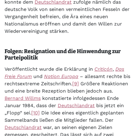
konnte dem
Deutschlandrat
zufolge nämlich das
deutsche Volk von seinen vermeintlichen Fesseln der
Vergangenheit befreien, die Ära eines neuen
Nationalismus eröffnen und damit den Willen zur
Wiedervereinigung stärken.
Folgen: Resignation und die Hinwendung zur
Parteipolitik
Veröffentlicht wurde die Erklärung in
Criticón
,
Das
Freie Forum
und
Nation Europa
– allesamt rechte bis
rechtsextreme Zeitschriften.
[9]
Größere Reaktionen
und eine breite Rezeption blieben jedoch aus.
Bernard Willms
konstatierte infolgedessen Ende
Januar 1984, dass der
Deutschlandrat
bis jetzt ein
„Flopp“ sei.
[10]
Die Idee eines eigentlich geplanten
Sammelbands ließen die Mitglieder fallen. Der
Deutschlandrat
war, an seinen eigenen Zielen
gemessen, gescheitert. Das lässt sich auf zwei