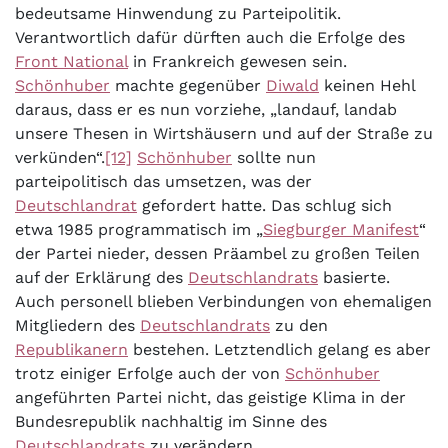
bedeutsame Hinwendung zu Parteipolitik.
Verantwortlich dafür dürften auch die Erfolge des
Front National
in Frankreich gewesen sein.
Schönhuber
machte gegenüber
Diwald
keinen Hehl
daraus, dass er es nun vorziehe, „landauf, landab
unsere Thesen in Wirtshäusern und auf der Straße zu
verkünden“.
[12]
Schönhuber
sollte nun
parteipolitisch das umsetzen, was der
Deutschlandrat
gefordert hatte. Das schlug sich
etwa 1985 programmatisch im „
Siegburger Manifest
“
der Partei nieder, dessen Präambel zu großen Teilen
auf der Erklärung des
Deutschlandrats
basierte.
Auch personell blieben Verbindungen von ehemaligen
Mitgliedern des
Deutschlandrats
zu den
Republikanern
bestehen. Letztendlich gelang es aber
trotz einiger Erfolge auch der von
Schönhuber
angeführten Partei nicht, das geistige Klima in der
Bundesrepublik nachhaltig im Sinne des
Deutschlandrats
zu verändern.