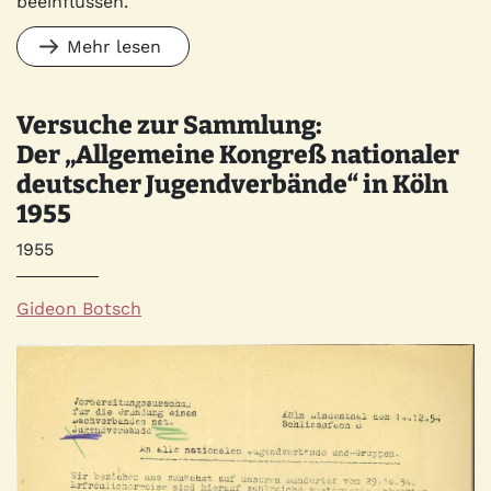
beeinflussen.
Mehr lesen
Versuche zur Sammlung:
Der „Allgemeine Kongreß nationaler
deutscher Jugendverbände“ in Köln
1955
Jahr
1955
Autor*innen
Gideon Botsch
Quelle
Bild