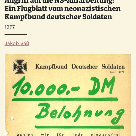
Angriff auf die NS-Aufarbeitung:
Ein Flugblatt vom neonazistischen
Kampfbund deutscher Soldaten
Jahr
1977
Autor*innen
Jakob Saß
Quelle
Bild