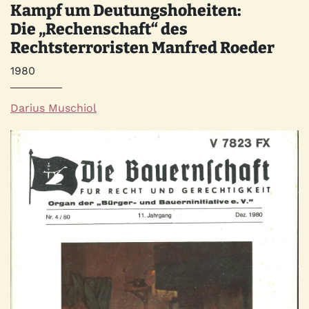
Kampf um Deutungshoheiten:
Die „Rechenschaft“ des
Rechtsterroristen Manfred Roeder
Jahr
1980
Autor*innen
Darius Muschiol
Quelle
Bild