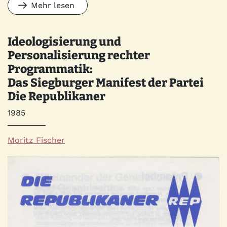
Mehr lesen
Ideologisierung und
Personalisierung rechter
Programmatik:
Das Siegburger Manifest der Partei
Die Republikaner
Jahr
1985
Autor*innen
Moritz Fischer
Quelle
Bild