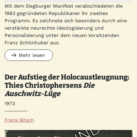
Mit dem Siegburger Manifest verabschiedeten die
1983 gegründeten Republikaner ihr zweites
Programm. Es zeichnete sich besonders durch eine
verstärkte neurechte Ideologisierung und
Personalisierung unter dem neuen Vorsitzenden
Franz Schönhuber aus.
Mehr lesen
Der Aufstieg der Holocaustleugnung:
Thies Christophersens
Die
Auschwitz-Lüge
Jahr
1973
Autor*innen
Frank Bösch
Quelle
Bild