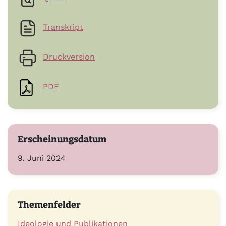
Transkript
Druckversion
PDF
Erscheinungsdatum
9. Juni 2024
Themenfelder
Ideologie und Publikationen