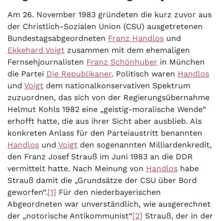
Am 26. November 1983 gründeten die kurz zuvor aus
der Christlich-Sozialen Union (CSU) ausgetretenen
Bundestagsabgeordneten
Franz Handlos
und
Ekkehard Voigt
zusammen mit dem ehemaligen
Fernsehjournalisten
Franz Schönhuber
in München
die Partei
Die Republikaner
. Politisch waren
Handlos
und
Voigt
dem nationalkonservativen Spektrum
zuzuordnen, das sich von der Regierungsübernahme
Helmut Kohls 1982 eine „geistig-moralische Wende“
erhofft hatte, die aus ihrer Sicht aber ausblieb. Als
konkreten Anlass für den Parteiaustritt benannten
Handlos
und
Voigt
den sogenannten Milliardenkredit,
den Franz Josef Strauß im Juni 1983 an die DDR
vermittelt hatte. Nach Meinung von
Handlos
habe
Strauß damit die „Grundsätze der CSU über Bord
geworfen“.
[1]
Für den niederbayerischen
Abgeordneten war unverständlich, wie ausgerechnet
der „notorische Antikommunist“
[2]
Strauß, der in der