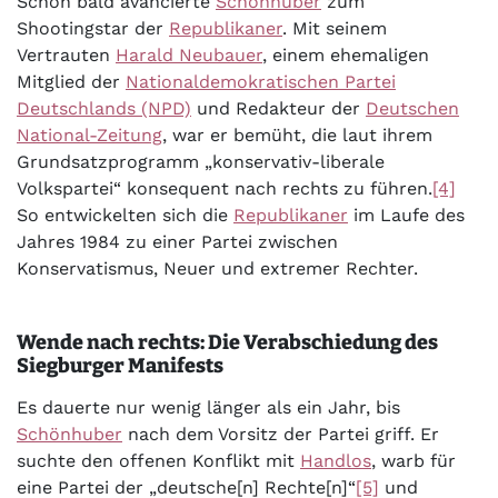
Schon bald avancierte
Schönhuber
zum
Shootingstar der
Republikaner
. Mit seinem
Vertrauten
Harald Neubauer
, einem ehemaligen
Mitglied der
Nationaldemokratischen Partei
Deutschlands (NPD)
und Redakteur der
Deutschen
National-Zeitung
, war er bemüht, die laut ihrem
Grundsatzprogramm „konservativ-liberale
Volkspartei“ konsequent nach rechts zu führen.
[4]
So entwickelten sich die
Republikaner
im Laufe des
Jahres 1984 zu einer Partei zwischen
Konservatismus, Neuer und extremer Rechter.
Wende nach rechts: Die Verabschiedung des
Siegburger Manifests
Es dauerte nur wenig länger als ein Jahr, bis
Schönhuber
nach dem Vorsitz der Partei griff. Er
suchte den offenen Konflikt mit
Handlos
, warb für
eine Partei der „deutsche[n] Rechte[n]“
[5]
und