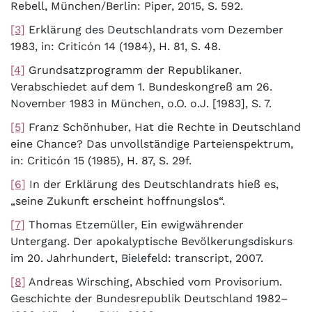
Rebell, München/Berlin: Piper, 2015, S. 592.
[3]
Erklärung des Deutschlandrats vom Dezember
1983, in: Criticón 14 (1984), H. 81, S. 48.
[4]
Grundsatzprogramm der Republikaner.
Verabschiedet auf dem 1. Bundeskongreß am 26.
November 1983 in München, o.O. o.J. [1983], S. 7.
[5]
Franz Schönhuber, Hat die Rechte in Deutschland
eine Chance? Das unvollständige Parteienspektrum,
in: Criticón 15 (1985), H. 87, S. 29f.
[6]
In der Erklärung des Deutschlandrats hieß es,
„seine Zukunft erscheint hoffnungslos“.
[7]
Thomas Etzemüller, Ein ewigwährender
Untergang. Der apokalyptische Bevölkerungsdiskurs
im 20. Jahrhundert, Bielefeld: transcript, 2007.
[8]
Andreas Wirsching, Abschied vom Provisorium.
Geschichte der Bundesrepublik Deutschland 1982–