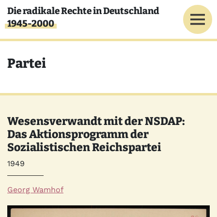
Direkt zum Inhalt
Die radikale Rechte in Deutschland
1945-2000
Partei
Wesensverwandt mit der NSDAP:
Das Aktionsprogramm der
Sozialistischen Reichspartei
Jahr
1949
Autor*innen
Georg Wamhof
Quelle
Bild