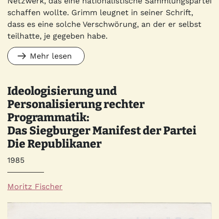
Netzwerk, das eine nationalistische Sammlungspartei
schaffen wollte. Grimm leugnet in seiner Schrift,
dass es eine solche Verschwörung, an der er selbst
teilhatte, je gegeben habe.
Mehr lesen
Ideologisierung und
Personalisierung rechter
Programmatik:
Das Siegburger Manifest der Partei
Die Republikaner
Jahr
1985
Autor*innen
Moritz Fischer
Quelle
Bild