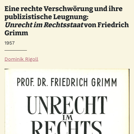
Eine rechte Verschwörung und ihre
publizistische Leugnung:
Unrecht im Rechtsstaat
von Friedrich
Grimm
Jahr
1957
Autor*innen
Dominik Rigoll
Quelle
Bild