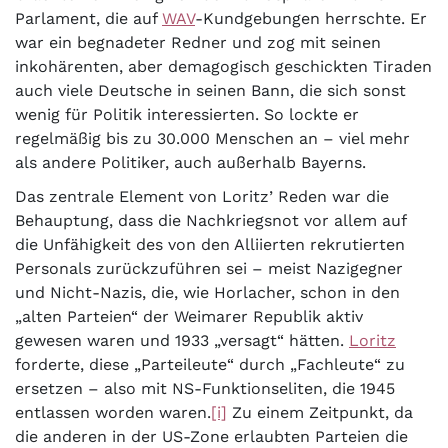
Parlament, die auf
WAV
-Kundgebungen herrschte. Er
war ein begnadeter Redner und zog mit seinen
inkohärenten, aber demagogisch geschickten Tiraden
auch viele Deutsche in seinen Bann, die sich sonst
wenig für Politik interessierten. So lockte er
regelmäßig bis zu 30.000 Menschen an – viel mehr
als andere Politiker, auch außerhalb Bayerns.
Das zentrale Element von Loritz’ Reden war die
Behauptung, dass die Nachkriegsnot vor allem auf
die Unfähigkeit des von den Alliierten rekrutierten
Personals zurückzuführen sei – meist Nazigegner
und Nicht-Nazis, die, wie Horlacher, schon in den
„alten Parteien“ der Weimarer Republik aktiv
gewesen waren und 1933 „versagt“ hätten.
Loritz
forderte, diese „Parteileute“ durch „Fachleute“ zu
ersetzen – also mit NS-Funktionseliten, die 1945
entlassen worden waren.
[i]
Zu einem Zeitpunkt, da
die anderen in der US-Zone erlaubten Parteien die