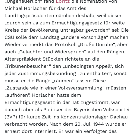
„Ungeheuerlich“ fand
Loritz
die Nomination von
Michael Horlacher für das Amt des
Landtagspräsidenten nämlich deshalb, weil dieser
„durch sein Ja zum Ermächtigungsgesetz für weite
Kreise der Bevölkerung untragbar geworden“ sei: Die
CSU solle dem Landtag „andere Vorschläge“ machen.
Wieder vermerkt das Protokoll „Große Unruhe“, aber
auch „Gelächter und Widerspruch“ auf den Rängen.
Alterspräsident Stücklen richtete an die
„Tribünenbesucher“ den „unbedingten Appell“, sich
jeder Zustimmungsbekundung „zu enthalten“, sonst
müsse er die Ränge „räumen“ lassen: Diese
„Zustände wie in einer Volksversammlung“ müssten
„aufhören“. Horlacher hatte dem
Ermächtigungsgesetz in der Tat zugestimmt, war
danach aber als Politiker der Bayerischen Volkspartei
(BVP) für kurze Zeit ins Konzentrationslager Dachau
verbracht worden. Nach dem 20. Juli 1944 wurde er
erneut dort interniert. Er war ein Verfolgter des