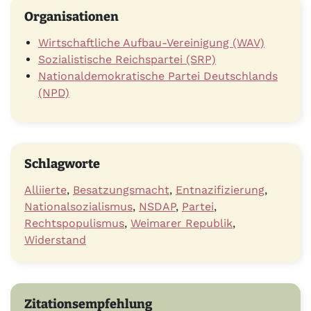
Organisationen
Wirtschaftliche Aufbau-Vereinigung (WAV)
Sozialistische Reichspartei (SRP)
Nationaldemokratische Partei Deutschlands
(NPD)
Schlagworte
Alliierte
,
Besatzungsmacht
,
Entnazifizierung
,
Nationalsozialismus
,
NSDAP
,
Partei
,
Rechtspopulismus
,
Weimarer Republik
,
Widerstand
Zitationsempfehlung