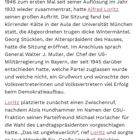
1946 zum ersten Mal seit seiner Auflösung im Jahr
1933 wieder zusammentrat, hatte
Alfred Loritz
seinen großen Auftritt. Die Sitzung fand bei
klirrender Kälte in der Aula der Universität München
statt, die Abgeordneten trugen dicke Wintermäntel.
Georg Stücklen, der Alterspräsident des Hauses,
hatte die Sitzung eröffnet. Im Anschluss sprach
General Walter J. Muller, der Chef der US-
Militärregierung in Bayern, der seit 1945 darüber
entschieden hatte, welche Partei zuglassen wurde
und welche nicht, ein Grußwort und wünschte den
Volksvertreterinnen und Volksvertretern viel Erfolg
beim Demokratieaufbau.
Loritz
platzierte zunächst einen Zwischenruf,
nachdem Alois Hundhammer im Namen der CSU-
Fraktion seinen Parteifreund Michael Horlacher für
die Wahl des Landtagspräsidenten vorgeschlagen
hatte. „Das ist ungeheuerlich!“, rief
Loritz
und sorgte
so laut Mitschrift für „Große Unruhe“. Stücklen