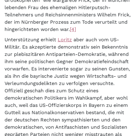
Großkopferten“ wie Margarete Frick, der in München
lebenden Frau des ehemaligen Hitlerputsch-
Teilnehmers und Reichsinnenministers Wilhelm Frick,
der im Nürnberger Prozess zum Tode verurteilt und
hingerichteten worden war.
[4]
Unterstützung erhielt
Loritz
aber auch vom US-
Militär. Es akzeptierte demonstrativ sein Bekenntnis
zur plebiszitären Antiparteien-Demokratie, während
ihm seine politischen Gegner Demokratiefeindschaft
vorwarfen. Es intervenierte sogar zu seinen Gunsten,
als ihn die bayrische Justiz wegen Wirtschafts- und
Verleumdungsdelikten zu verfolgen versuchte.
Offiziell geschah dies zum Schutz eines
demokratischen Politikers im Wahlkampf, aber wohl
auch, weil das US-Offizierskorps in Bayern zu einem
Gutteil aus Nationalkonservativen bestand, die mit
der deutschen Rechten sympathisierten und den
demokratischen, von Antifaschisten und Sozialisten
geprägten Parteien nicht weniger misstrauten als