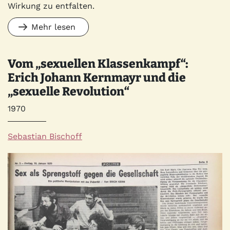
Wirkung zu entfalten.
Mehr lesen
Vom „sexuellen Klassenkampf“:
Erich Johann Kernmayr und die
„sexuelle Revolution“
Jahr
1970
Autor*innen
Sebastian Bischoff
Quelle
Bild