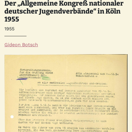
Der „Allgemeine Kongreß nationaler
deutscher Jugendverbände“ in Köln
1955
Jahr
1955
Autor*innen
Gideon Botsch
Quelle
Bild