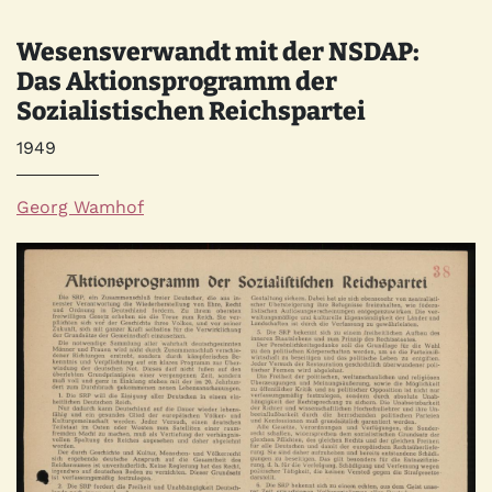
Wesensverwandt mit der NSDAP:
Das Aktionsprogramm der
Sozialistischen Reichspartei
Jahr
1949
Autor*innen
Georg Wamhof
Quelle
Bild