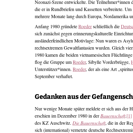
Neonazi-Szene entwickelte. Die Teilnehmer*innen der
die er in Rundbriefen und Kassetten verbreitete. Um
mehrere Monate lang durch Europa, Nordamerika und
Anfang 1980 gründete
Roeder
schließlich die
Deuts
sich zunächst gegen erinnerungskulturelle Einrichtu
ausländerfeindlichen Motivlage: Nun waren es Asylu
rechtsextremen Gewaltfantasien wurden. Gleich vie
1980 kamen die beiden vietnamesischen Flüchtling
flog die Gruppe um
Roeder
, Sibylle Vorderbrügge,
H
Unterstützer*innen.
Roeder
, der als eine Art „spiri
September verhaftet.
Gedanken aus der Gefangensch
Nur wenige Monate später meldete er sich aus der Ha
erschien im Dezember 1980 in der
Bauernschaft
.
[1]
des KZ Auschwitz.
Die
Bauernschaft
, die in der R
sich (international) vernetzte deutsche Rechtsextrem