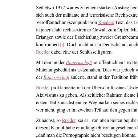
Seit etwa 1977 war es zu einem starken Anstieg neo
sich auch der militante und terroristische Rechtsex
Veröffentlichungszeitpunkt von
Roeders
Text, das J
in jenem Jahr rechtsextremer Gewalt zum Opfer. Mit 
Erlangen sowie der Erschießung zweier Grenzbeamter
konfrontiert.
[3]
Doch nicht nur in Deutschland, auch e
Roeder
dabei eine der Schlüsselfiguren.
Mit dem in der
Bauernschaft
veröffentlichten Text l
Mitteilungsbedürfnis festzuhalten. Dies war jedoch w
der
Bauernschaft
äußerte, stand in der Tradition frü
Roeder
proklamierte mit der Überschrift seines Text
Aktivismus zu geben. Als zeitlicher Rahmen diente i
ersten Teil zunächst einige Wegmarken seines rechts
wer nicht, ging er im zweiten Teil auf den gegen ihn
Zunächst, so
Roeder
, sei er „von allen Seiten beju
diesem Kampf habe er anfänglich von angesehenen Pe
„daß man die Pornographie nicht beseitigen könnte, 