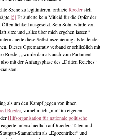
hte Szene zu legitimieren, ordnete
Roeder
sich
rägte.
[5]
Er äußerte kein Mitleid für die Opfer der
 Öffentlichkeit ausgesetzt. Sein Sohn würde von
ft sitze und „alles über mich ergehen lassen“
ntermauerte diese Selbstinszenierung als leidender
n. Dieses Opfernarrativ verband er schließlich mit
, so Roeder, „wurde damals auch vom Parlament
 also mit der Anfangsphase des „Dritten Reiches“
ialisten.
r ging als um den Kampf gegen von ihnen
red Roeder
, vornehmlich „nur“ im eigenen
der
Hilfsorganisation für
nationale politische
reagierte unterschiedlich auf Roeders Taten und
Stuttgart-Stammheim als „Egozentriker“ und