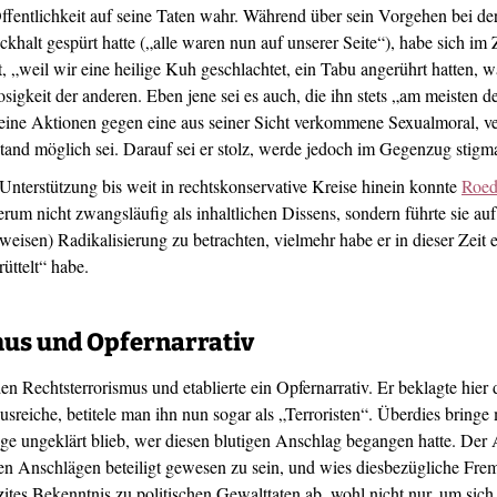
fentlichkeit auf seine Taten wahr. Während über sein Vorgehen bei d
khalt gespürt hatte („alle waren nun auf unserer Seite“), habe sich im
„weil wir eine heilige Kuh geschlachtet, ein Tabu angerührt hatten, w
sigkeit der anderen. Eben jene sei es auch, die ihn stets „am meisten de
Seine Aktionen gegen eine aus seiner Sicht verkommene Sexualmoral, ve
nd möglich sei. Darauf sei er stolz, werde jedoch im Gegenzug stigmati
Unterstützung bis weit in rechtskonservative Kreise hinein konnte
Roed
rum nicht zwangsläufig als inhaltlichen Dissens, sondern führte sie au
weisen) Radikalisierung zu betrachten, vielmehr habe er in dieser Zeit e
ttelt“ habe.
mus und Opfernarrativ
en Rechtsterrorismus und etablierte ein Opfernarrativ. Er beklagte hie
reiche, betitele man ihn nun sogar als „Terroristen“. Überdies bringe
ange ungeklärt blieb, wer diesen blutigen Anschlag begangen hatte. Der
chen Anschlägen beteiligt gewesen zu sein, und wies diesbezügliche F
izites Bekenntnis zu politischen Gewalttaten ab, wohl nicht nur, um sich 