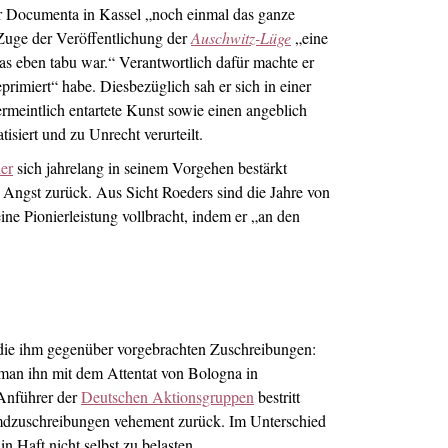
er Documenta in Kassel „noch einmal das ganze
 Zuge der Veröffentlichung der
Auschwitz-Lüge
„eine
as eben tabu war.“ Verantwortlich dafür machte er
primiert“ habe. Diesbezüglich sah er sich in einer
rmeintlich entartete Kunst sowie einen angeblich
siert und zu Unrecht verurteilt.
er
sich jahrelang in seinem Vorgehen bestärkt
f Angst zurück. Aus Sicht Roeders sind die Jahre von
ine Pionierleistung vollbracht, indem er „an den
r die ihm gegenüber vorgebrachten Zuschreibungen:
 man ihn mit dem Attentat von Bologna in
 Anführer der
Deutschen Aktionsgruppen
bestritt
remdzuschreibungen vehement zurück. Im Unterschied
in Haft nicht selbst zu belasten.