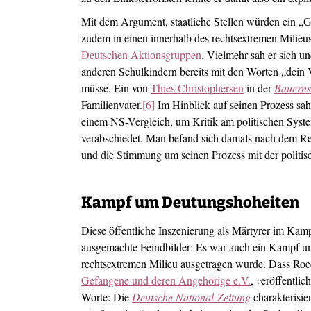
Mit dem Argument, staatliche Stellen würden ein „
zudem in einen innerhalb des rechtsextremen Milieus
Deutschen Aktionsgruppen
. Vielmehr sah er sich u
anderen Schulkindern bereits mit den Worten „dein V
müsse. Ein von
Thies Christophersen
in der
Bauerns
Familienvater.
[6]
Im Hinblick auf seinen Prozess sa
einem NS-Vergleich, um Kritik am politischen Syst
verabschiedet. Man befand sich damals nach dem R
und die Stimmung um seinen Prozess mit der politis
Kampf um Deutungshoheiten
Diese öffentliche Inszenierung als Märtyrer im Kamp
ausgemachte Feindbilder: Es war auch ein Kampf um
rechtsextremen Milieu ausgetragen wurde. Dass Roe
Gefangene und deren Angehörige e.V.
,
v
eröffentlic
Worte: Die
Deutsche National-Zeitung
charakterisie