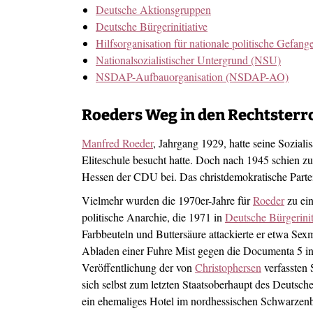
Deutsche Aktionsgruppen
Deutsche Bürgerinitiative
Hilfsorganisation für nationale politische Gefa
Nationalsozialistischer Untergrund (NSU)
NSDAP-Aufbauorganisation (NSDAP-AO)
Roeders Weg in den Rechtster
Manfred Roeder
, Jahrgang 1929, hatte seine Sozial
Eliteschule besucht hatte. Doch nach 1945 schien zu
Hessen der CDU bei. Das christdemokratische Parte
Vielmehr wurden die 1970er-Jahre für
Roeder
zu ein
politische Anarchie, die 1971 in
Deutsche Bürgerinit
Farbbeuteln und Buttersäure attackierte er etwa S
Abladen einer Fuhre Mist gegen die Documenta 5 in 
Veröffentlichung der von
Christophersen
verfassten 
sich selbst zum letzten Staatsoberhaupt des Deutschen 
ein ehemaliges Hotel im nordhessischen Schwarzenb