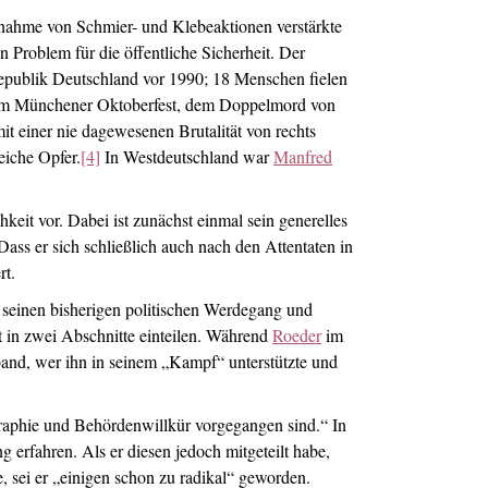
unahme von Schmier- und Klebeaktionen verstärkte
 Problem für die öffentliche Sicherheit. Der
republik Deutschland vor 1990; 18 Menschen fielen
dem Münchener Oktoberfest, dem Doppelmord von
t einer nie dagewesenen Brutalität von rechts
eiche Opfer.
[4]
In Westdeutschland war
Manfred
keit vor. Dabei ist zunächst einmal sein generelles
Dass er sich schließlich auch nach den Attentaten in
rt.
r seinen bisherigen politischen Werdegang und
xt in zwei Abschnitte einteilen. Während
Roeder
im
rband, wer ihn in seinem „Kampf“ unterstützte und
ographie und Behördenwillkür vorgegangen sind.“ In
rfahren. Als er diesen jedoch mitgeteilt habe,
, sei er „einigen schon zu radikal“ geworden.