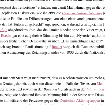
Gespenst des Terrorismus“ erfinden, um damit Maßnahmen gegen die rec
 gepflegten Diskurs ein, wie ihn etwa die
Deutsche National-Zeitung
p
nd seine Familie den Diffamierungen vonseiten einer voreingenommenen
ater hat Türken umgebracht“ angesprochen, während er zeitgleich in Ha
chaft
abgedrucktes Foto, das die Familie Roeder ohne den Vater zeigt, u
h
Roeder
gar eine aufgeheizte Stimmung bis hin zur „Hysterie“ aufkomme
em der freiheitlichen Demokratie zu üben. „Das Ermächtigungsgesetz“
eichstagsbrand in Panikstimmung.“
Roeder
verglich die Bundesrepublik
chen Ausnutzung des Reichstagsbrandes von 1933 durch die Nationalsoz
f mit dem Staat zeigt nicht zuletzt, dass es Rechtsterroristen um meh
 Deutungshoheit, auch wenn dieser, wie im Falle des Textes von
Manf
der seinen Text sowohl in der
Bauernschaft
als auch in der
Information
hte, zeigt wie bedeutend ihm das Meinungsbild in der Szene war. Diese 
rte ihn während des Prozesses gegen die
Deutschen Aktionsgruppen
in 