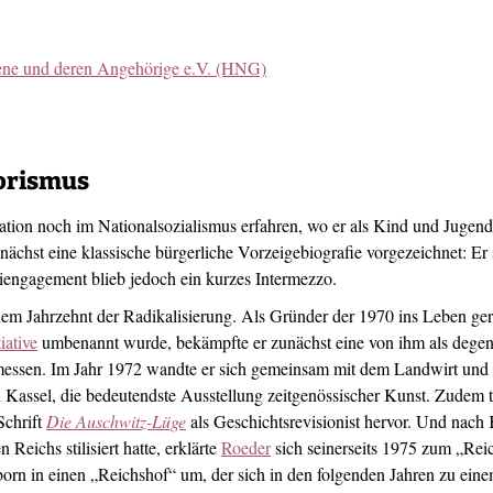
ngene und deren Angehörige e.V. (HNG)
rorismus
isation noch im Nationalsozialismus erfahren, wo er als Kind und Juge
nächst eine klassische bürgerliche Vorzeigebiografie vorgezeichnet: Er 
iengagement blieb jedoch ein kurzes Intermezzo.
em Jahrzehnt der Radikalisierung. Als Gründer der 1970 ins Leben ger
iative
umbenannt wurde, bekämpfte er zunächst eine von ihm als dege
exmessen. Im Jahr 1972 wandte er sich gemeinsam mit dem Landwirt un
Kassel, die bedeutendste Ausstellung zeitgenössischer Kunst. Zudem tr
Schrift
Die Auschwitz-Lüge
als Geschichtsrevisionist hervor. Und nach
Reichs stilisiert hatte, erklärte
Roeder
sich seinerseits 1975 zum „Rei
orn in einen „Reichshof“ um, der sich in den folgenden Jahren zu ein