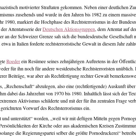
nazistisch motivierter Straftaten gekommen. Neben einer deutlichen Z
tremismus zusehends und wurde in den Jahren bis 1982 zu einem massiven
ahr 1980, markiert die Hochphase des Rechtsterrorismus in der Bundes
der Attentatsserie der
Deutschen Aktionsgruppen
, dem Attentat auf 
 an der Schweizer Grenze sah sich die bundesdeutsche Gesellschaft mi
twa in Italien forderte rechtsterroristische Gewalt in diesem Jahr zahlr
egte
Roeder
ein Resümee seines zehnjährigen Auftretens in der Öffentlich
eder für ihn noch für andere westdeutsche Rechtsterroristen unüblich. 
herer Beiträge, war aber als Rechtfertigung rechter Gewalt bemerkenswe
es, „Rechenschaft“ abzulegen, also eine (rechtfertigende) Auskunft übe
hm dabei das Jahrzehnt von 1970 bis 1980. Inhaltlich lässt sich der Te
extremen Aktivismus schilderte und mit der für ihn zentralen Frage ve
 gerichteten Vorwurf des Rechtsterrorismus ein.
belt und unterstützt“ worden, „weil wir mit deftigen Mitteln gegen Porn
rsönlichkeiten der Kirche oder aus akademischen Kreisen Zustimmung e
solange die Regierungspartei selber die größte Pornodruckerei“ betreibe