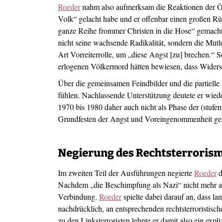
Roeder
nahm also aufmerksam die Reaktionen der Öf
Volk“ gelacht habe und er offenbar einen großen Rüc
ganze Reihe frommer Christen in die Hose“ gemacht, 
nicht seine wachsende Radikalität, sondern die Mutlo
Art Vorreiterrolle, um „diese Angst [zu] brechen.“ 
erlogenen Völkermord hätten bewiesen, dass Widersta
Über die gemeinsamen Feindbilder und die partielle 
fühlen. Nachlassende Unterstützung deutete er wiede
1970 bis 1980 daher auch nicht als Phase der (stufen
Grundfesten der Angst und Voreingenommenheit gerü
Negierung des Rechtsterroris
Im zweiten Teil der Ausführungen negierte
Roeder
d
Nachdem „die Beschimpfung als Nazi“ nicht mehr aus
Verbindung.
Roeder
spielte dabei darauf an, dass l
nachdrücklich, an entsprechenden rechtsterroristis
zu den Linksterroristen lehnte er damit also ein expl