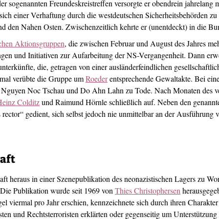
 sogenannten Freundeskreistreffen versorgte er obendrein jahrelang mi
 sich einer Verhaftung durch die westdeutschen Sicherheitsbehörden zu 
 den Nahen Osten. Zwischenzeitlich kehrte er (unentdeckt) in die Bu
chen Aktionsgruppen
, die zwischen Februar und August des Jahres meh
ngen und Initiativen zur Aufarbeitung der NS-Vergangenheit. Dann erwei
nterkünfte, die, getragen von einer ausländerfeindlichen gesellschaftl
rmal verübte die Gruppe um
Roeder
entsprechende Gewaltakte. Bei ein
e Nguyen Noc Tschau und Do Ahn Lahn zu Tode. Nach Monaten des ver
einz Colditz
und Raimund Hörnle schließlich auf. Neben den genannten
tus rector“ gedient, sich selbst jedoch nie unmittelbar an der Ausführung
aft
ft heraus in einer Szenepublikation des neonazistischen Lagers zu Wort
Die Publikation wurde seit 1969 von
Thies Christophersen
herausgegeb
egel viermal pro Jahr erschien, kennzeichnete sich durch ihren Charakte
isten und Rechtsterroristen erklärten oder gegenseitig um Unterstützun