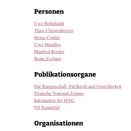
Personen
Uwe Böhnhardt
Thies Christophersen
Heinz Colditz
Uwe Mundlos
Manfred Roeder
Beate Zschäpe
Publikationsorgane
Die Bauernschaft. Für Recht und Gerechtigkeit
Deutsche National-Zeitung
Information der HNG
NS Kampfruf
Organisationen