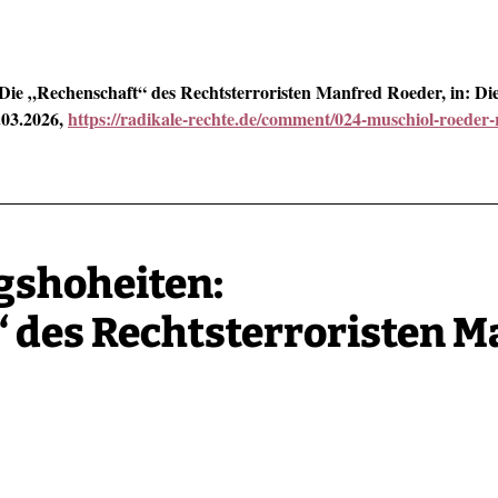
e „Rechenschaft“ des Rechtsterroristen Manfred Roeder, in: Die
.03.2026,
https://radikale-rechte.de/comment/024-muschiol-roeder-
shoheiten:
“ des Rechtsterroristen 