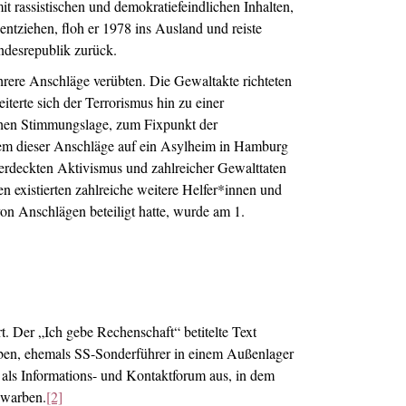
t rassistischen und demokratiefeindlichen Inhalten,
entziehen, floh er 1978 ins Ausland und reiste
ndesrepublik zurück.
rere Anschläge verübten. Die Gewaltakte richteten
terte sich der Terrorismus hin zu einer
ichen Stimmungslage, zum Fixpunkt der
em dieser Anschläge auf ein Asylheim in Hamburg
deckten Aktivismus und zahlreicher Gewalttaten
 existierten zahlreiche weitere Helfer*innen und
 von Anschlägen beteiligt hatte, wurde am 1.
. Der „Ich gebe Rechenschaft“ betitelte Text
en, ehemals SS-Sonderführer in einem Außenlager
r als Informations- und Kontaktforum aus, in dem
g warben.
[2]