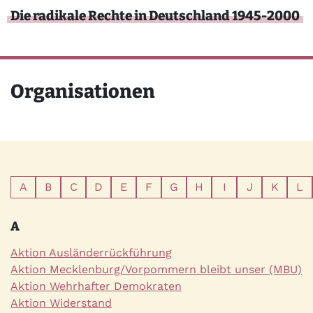
Direkt zum Inhalt
Die radikale Rechte in Deutschland 1945-2000
Organisationen
A
B
C
D
E
F
G
H
I
J
K
L
A
Aktion Ausländerrückführung
Aktion Mecklenburg/Vorpommern bleibt unser (MBU)
Aktion Wehrhafter Demokraten
Aktion Widerstand